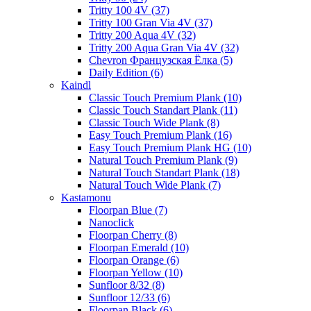
Tritty 100 4V (37)
Tritty 100 Gran Via 4V (37)
Tritty 200 Aqua 4V (32)
Tritty 200 Aqua Gran Via 4V (32)
Chevron Французская Ёлка (5)
Daily Edition (6)
Kaindl
Classic Touch Premium Plank (10)
Classic Touch Standart Plank (11)
Classic Touch Wide Plank (8)
Easy Touch Premium Plank (16)
Easy Touch Premium Plank HG (10)
Natural Touch Premium Plank (9)
Natural Touch Standart Plank (18)
Natural Touch Wide Plank (7)
Kastamonu
Floorpan Blue (7)
Nanoclick
Floorpan Cherry (8)
Floorpan Emerald (10)
Floorpan Orange (6)
Floorpan Yellow (10)
Sunfloor 8/32 (8)
Sunfloor 12/33 (6)
Floorpan Black (6)