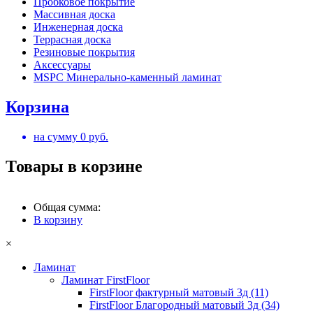
Пробковое покрытие
Массивная доска
Инженерная доска
Террасная доска
Резиновые покрытия
Аксессуары
MSPC Минерально-каменный ламинат
Корзина
на сумму
0
руб.
Товары в корзине
Общая сумма:
В корзину
×
Ламинат
Ламинат FirstFloor
FirstFloor фактурный матовый 3д (11)
FirstFloor Благородный матовый 3д (34)