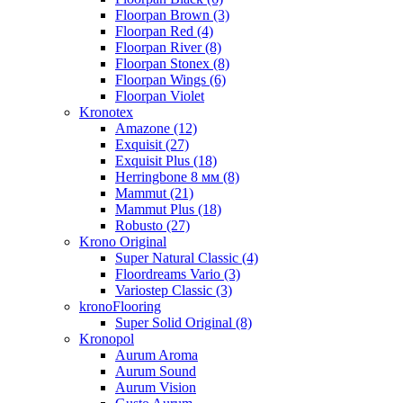
Floorpan Brown (3)
Floorpan Red (4)
Floorpan River (8)
Floorpan Stonex (8)
Floorpan Wings (6)
Floorpan Violet
Kronotex
Amazone (12)
Exquisit (27)
Exquisit Plus (18)
Herringbone 8 мм (8)
Mammut (21)
Mammut Plus (18)
Robusto (27)
Krono Original
Super Natural Classic (4)
Floordreams Vario (3)
Variostep Classic (3)
kronoFlooring
Super Solid Original (8)
Kronopol
Aurum Aroma
Aurum Sound
Aurum Vision