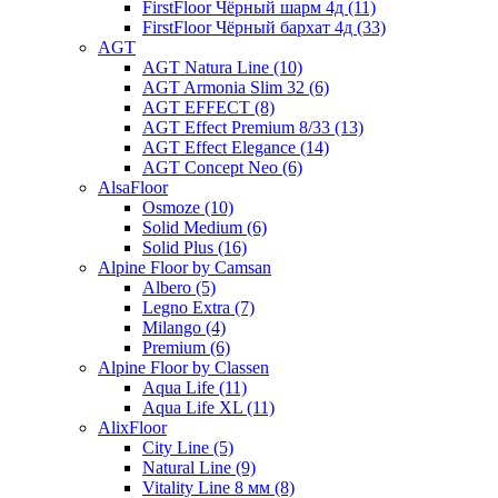
FirstFloor Чёрный шарм 4д (11)
FirstFloor Чёрный бархат 4д (33)
AGT
AGT Natura Line (10)
AGT Armonia Slim 32 (6)
AGT EFFECT (8)
AGT Effect Premium 8/33 (13)
AGT Effect Elegance (14)
AGT Concept Neo (6)
AlsaFloor
Osmoze (10)
Solid Medium (6)
Solid Plus (16)
Alpine Floor by Camsan
Albero (5)
Legno Extra (7)
Milango (4)
Premium (6)
Alpine Floor by Classen
Aqua Life (11)
Aqua Life XL (11)
AlixFloor
City Line (5)
Natural Line (9)
Vitality Line 8 мм (8)