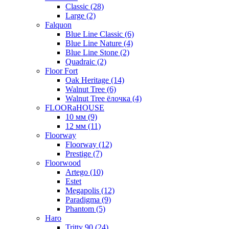
Classic (28)
Large (2)
Falquon
Blue Line Classic (6)
Blue Line Nature (4)
Blue Line Stone (2)
Quadraic (2)
Floor Fort
Oak Heritage (14)
Walnut Tree (6)
Walnut Tree ёлочка (4)
FLOORaHOUSE
10 мм (9)
12 мм (11)
Floorway
Floorway (12)
Prestige (7)
Floorwood
Artego (10)
Estet
Megapolis (12)
Paradigma (9)
Phantom (5)
Haro
Tritty 90 (24)