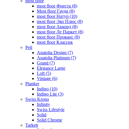
most floor
most floor Фиеста (8)
Most floor Гауди (8)
most floor Натур (10)
most floor Эко Плюс (8)
most floor Аккорд (8)
most floor Ле Паркет (8)
most floor Прованс (8)
most floor Классик
Peli
Anatolia Design (7)
Anatolia Platinum (7)
Grand (7)
Elegance Large
Loft (5)
Vintage (6)
Planker
Indigo (10)
Indigo Lite (3)
Swiss Krono
Infinity
Swiss Lifestyle
Solid
Solid Chrome
Tarkett