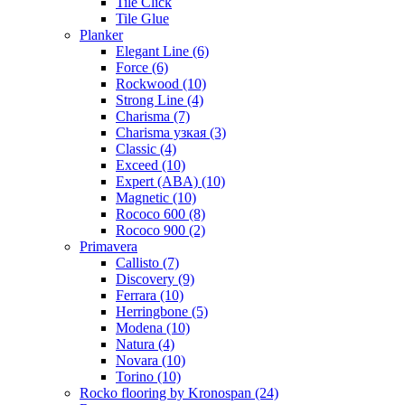
Tile Click
Tile Glue
Planker
Elegant Line (6)
Force (6)
Rockwood (10)
Strong Line (4)
Charisma (7)
Charisma узкая (3)
Classic (4)
Exceed (10)
Expert (ABA) (10)
Magnetic (10)
Roсoсo 600 (8)
Rococo 900 (2)
Primavera
Callisto (7)
Discovery (9)
Ferrara (10)
Herringbone (5)
Modena (10)
Natura (4)
Novara (10)
Torino (10)
Rocko flooring by Kronospan (24)