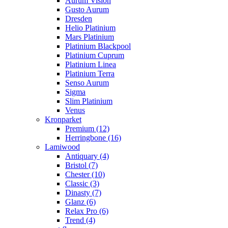
Aurum Vision
Gusto Aurum
Dresden
Helio Platinium
Mars Platinium
Platinium Blackpool
Platinium Cuprum
Platinium Linea
Platinium Terra
Senso Aurum
Sigma
Slim Platinium
Venus
Kronparket
Premium (12)
Herringbone (16)
Lamiwood
Antiquary (4)
Bristol (7)
Chester (10)
Classic (3)
Dinasty (7)
Glanz (6)
Relax Pro (6)
Trend (4)