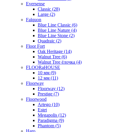
Eversense
Classic (28)
Large (2)
Falquon
Blue Line Classic (6)
Blue Line Nature (4)
Blue Line Stone (2)
Quadraic (2)
Floor Fort
Oak Heritage (14)
Walnut Tree (6)
Walnut Tree ёлочка (4)
FLOORaHOUSE
10 мм (9)
12 мм (11)
Floorway
Floorway (12)
Prestige (7)
Floorwood
Artego (10)
Estet
Megapolis (12)
Paradigma (9)
Phantom (5)
Haro