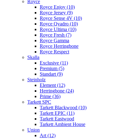
Royce
Royce Enjoy (10)
Royce Jersey (9)
Royce Sense 4V (10)
Royce Qvadro (10)
Royce Ultima (10)
Royce Fresh (7)
Royce Gamma
Royce Herringbone
Royce Respect
Skalla
Exclusive (11)
Premium (5)
Standart (9)
Steinholz
Element (12)
Herringbone (24)
Prime (36)
Tarkett SPC
Tarkett Blackwood (10)
Tarkett EPIC (11)
Tarkett Eastwood
Tarkett Ambient House
Union
Art (12)