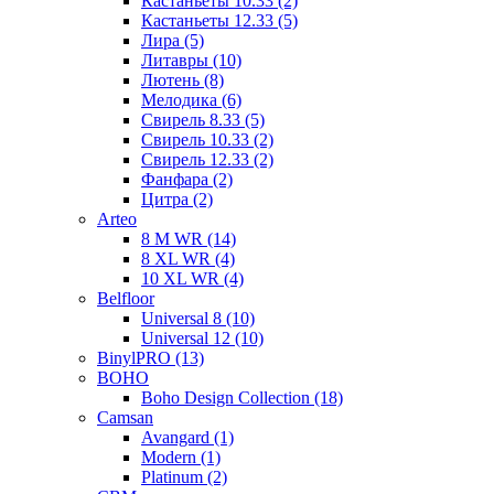
Кастаньеты 10.33 (2)
Кастаньеты 12.33 (5)
Лира (5)
Литавры (10)
Лютень (8)
Мелодика (6)
Свирель 8.33 (5)
Свирель 10.33 (2)
Свирель 12.33 (2)
Фанфара (2)
Цитра (2)
Arteo
8 M WR (14)
8 XL WR (4)
10 XL WR (4)
Belfloor
Universal 8 (10)
Universal 12 (10)
BinylPRO (13)
BOHO
Boho Design Collection (18)
Camsan
Avangard (1)
Modern (1)
Platinum (2)