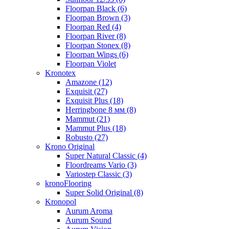
Floorpan Black (6)
Floorpan Brown (3)
Floorpan Red (4)
Floorpan River (8)
Floorpan Stonex (8)
Floorpan Wings (6)
Floorpan Violet
Kronotex
Amazone (12)
Exquisit (27)
Exquisit Plus (18)
Herringbone 8 мм (8)
Mammut (21)
Mammut Plus (18)
Robusto (27)
Krono Original
Super Natural Classic (4)
Floordreams Vario (3)
Variostep Classic (3)
kronoFlooring
Super Solid Original (8)
Kronopol
Aurum Aroma
Aurum Sound