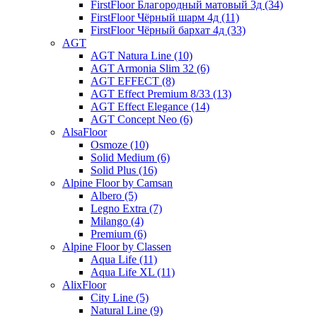
FirstFloor Благородный матовый 3д (34)
FirstFloor Чёрный шарм 4д (11)
FirstFloor Чёрный бархат 4д (33)
AGT
AGT Natura Line (10)
AGT Armonia Slim 32 (6)
AGT EFFECT (8)
AGT Effect Premium 8/33 (13)
AGT Effect Elegance (14)
AGT Concept Neo (6)
AlsaFloor
Osmoze (10)
Solid Medium (6)
Solid Plus (16)
Alpine Floor by Camsan
Albero (5)
Legno Extra (7)
Milango (4)
Premium (6)
Alpine Floor by Classen
Aqua Life (11)
Aqua Life XL (11)
AlixFloor
City Line (5)
Natural Line (9)