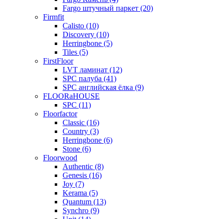
Fargo штучный паркет (20)
Firmfit
Calisto (10)
Discovery (10)
Herringbone (5)
Tiles (5)
FirstFloor
LVT ламинат (12)
SPC палуба (41)
SPC английская ёлка (9)
FLOORaHOUSE
SPC (11)
Floorfactor
Classic (16)
Country (3)
Herringbone (6)
Stone (6)
Floorwood
Authentic (8)
Genesis (16)
Joy (7)
Kerama (5)
Quantum (13)
Synchro (9)