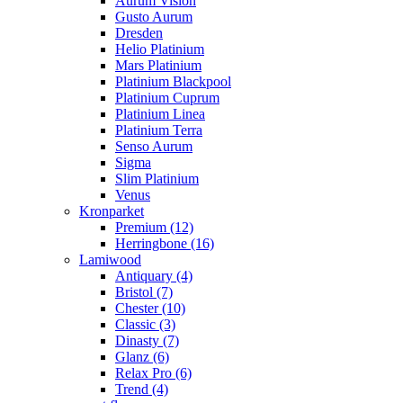
Aurum Vision
Gusto Aurum
Dresden
Helio Platinium
Mars Platinium
Platinium Blackpool
Platinium Cuprum
Platinium Linea
Platinium Terra
Senso Aurum
Sigma
Slim Platinium
Venus
Kronparket
Premium (12)
Herringbone (16)
Lamiwood
Antiquary (4)
Bristol (7)
Chester (10)
Classic (3)
Dinasty (7)
Glanz (6)
Relax Pro (6)
Trend (4)