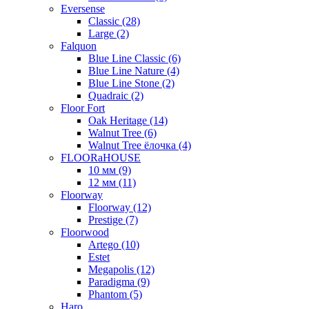
Eversense
Classic (28)
Large (2)
Falquon
Blue Line Classic (6)
Blue Line Nature (4)
Blue Line Stone (2)
Quadraic (2)
Floor Fort
Oak Heritage (14)
Walnut Tree (6)
Walnut Tree ёлочка (4)
FLOORaHOUSE
10 мм (9)
12 мм (11)
Floorway
Floorway (12)
Prestige (7)
Floorwood
Artego (10)
Estet
Megapolis (12)
Paradigma (9)
Phantom (5)
Haro