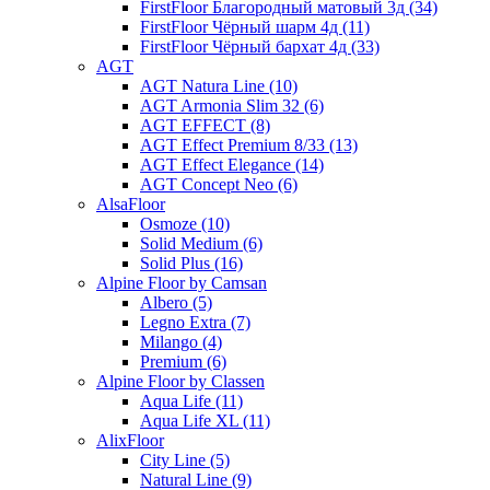
FirstFloor Благородный матовый 3д (34)
FirstFloor Чёрный шарм 4д (11)
FirstFloor Чёрный бархат 4д (33)
AGT
AGT Natura Line (10)
AGT Armonia Slim 32 (6)
AGT EFFECT (8)
AGT Effect Premium 8/33 (13)
AGT Effect Elegance (14)
AGT Concept Neo (6)
AlsaFloor
Osmoze (10)
Solid Medium (6)
Solid Plus (16)
Alpine Floor by Camsan
Albero (5)
Legno Extra (7)
Milango (4)
Premium (6)
Alpine Floor by Classen
Aqua Life (11)
Aqua Life XL (11)
AlixFloor
City Line (5)
Natural Line (9)