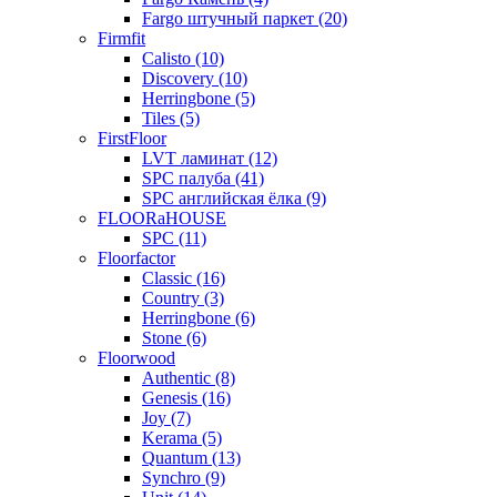
Fargo штучный паркет (20)
Firmfit
Calisto (10)
Discovery (10)
Herringbone (5)
Tiles (5)
FirstFloor
LVT ламинат (12)
SPC палуба (41)
SPC английская ёлка (9)
FLOORaHOUSE
SPC (11)
Floorfactor
Classic (16)
Country (3)
Herringbone (6)
Stone (6)
Floorwood
Authentic (8)
Genesis (16)
Joy (7)
Kerama (5)
Quantum (13)
Synchro (9)