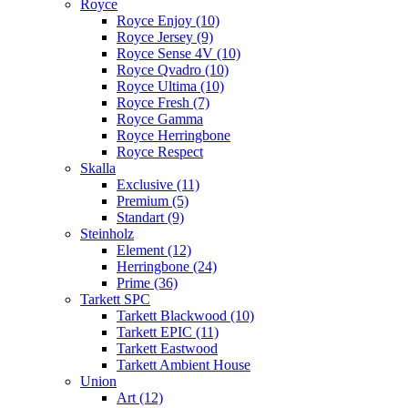
Royce
Royce Enjoy (10)
Royce Jersey (9)
Royce Sense 4V (10)
Royce Qvadro (10)
Royce Ultima (10)
Royce Fresh (7)
Royce Gamma
Royce Herringbone
Royce Respect
Skalla
Exclusive (11)
Premium (5)
Standart (9)
Steinholz
Element (12)
Herringbone (24)
Prime (36)
Tarkett SPC
Tarkett Blackwood (10)
Tarkett EPIC (11)
Tarkett Eastwood
Tarkett Ambient House
Union
Art (12)