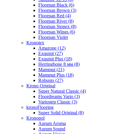
Floorpan Black (6)
Floorpan Brown (3)
Floorpan Red (4)
Floorpan River (8)
Floorpan Stonex (8)
Floorpan Wings (6)
Floorpan Violet
Kronotex
Amazone (12)
Exquisit (27)
Exquisit Plus (18)
Herringbone 8 мм (8)
Mammut (21)
Mammut Plus (18)
Robusto (27)
Krono Original
Super Natural Classic (4)
Floordreams Vario (3)
Variostep Classic (3)
kronoFlooring
Super Solid Original (8)
Kronopol
Aurum Aroma
Aurum Sound