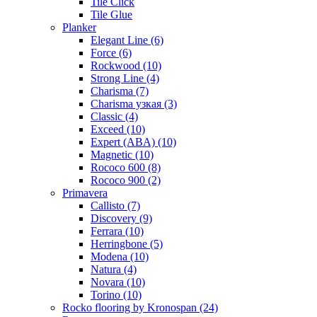
Tile Click
Tile Glue
Planker
Elegant Line (6)
Force (6)
Rockwood (10)
Strong Line (4)
Charisma (7)
Charisma узкая (3)
Classic (4)
Exceed (10)
Expert (ABA) (10)
Magnetic (10)
Roсoсo 600 (8)
Rococo 900 (2)
Primavera
Callisto (7)
Discovery (9)
Ferrara (10)
Herringbone (5)
Modena (10)
Natura (4)
Novara (10)
Torino (10)
Rocko flooring by Kronospan (24)