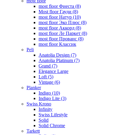
most floor
most floor Фиеста (8)
Most floor Гауди (8)
most floor Натур (10)
most floor Эко Плюс (8)
most floor Аккорд (8)
most floor Ле Паркет (8)
most floor Прованс (8)
most floor Классик
Peli
Anatolia Design (7)
Anatolia Platinum (7)
Grand (7)
Elegance Large
Loft (5)
Vintage (6)
Planker
Indigo (10)
Indigo Lite (3)
Swiss Krono
Infinity
Swiss Lifestyle
Solid
Solid Chrome
Tarkett