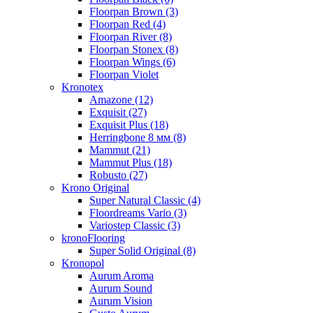
Floorpan Brown (3)
Floorpan Red (4)
Floorpan River (8)
Floorpan Stonex (8)
Floorpan Wings (6)
Floorpan Violet
Kronotex
Amazone (12)
Exquisit (27)
Exquisit Plus (18)
Herringbone 8 мм (8)
Mammut (21)
Mammut Plus (18)
Robusto (27)
Krono Original
Super Natural Classic (4)
Floordreams Vario (3)
Variostep Classic (3)
kronoFlooring
Super Solid Original (8)
Kronopol
Aurum Aroma
Aurum Sound
Aurum Vision