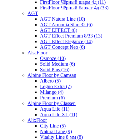
FirstFloor Чёрный шарм 4д (11)
FirstFloor Чёрный бархат 4д (33)
AGT
AGT Natura Line (10)
AGT Armonia Slim 32 (6)
AGT EFFECT (8)
AGT Effect Premium 8/33 (13)
AGT Effect Elegance (14)
AGT Concept Neo (6)
AlsaFloor
Osmoze (10)
Solid Medium (6)
Solid Plus (16)
Alpine Floor by Camsan
Albero (5)
Legno Extra (7)
Milango (4)
Premium (6)
Alpine Floor by Classen
Aqua Life (11)
Aqua Life XL (11)
AlixFloor
City Line (5)
Natural Line (9)
Vitality Line 8 мм (8)