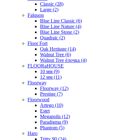
Classic (28)
Large (2)
Falquon
Blue Line Classic (6)
Blue Line Nature (4)
Blue Line Stone (2)
Quadraic (2)
Floor Fort
Oak Heritage (14)
Walnut Tree (6)
Walnut Tree ёлочка (4)
FLOORaHOUSE
10 мм (9)
12 мм (11)
Floorway
Floorway (12)
Prestige (7)
Floorwood
Artego (10)
Estet
Megapolis (12)
Paradigma (9)
Phantom (5)
Haro
Tritty 90 (24)