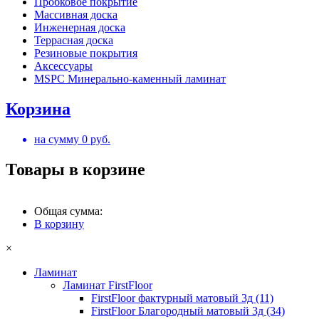
Пробковое покрытие
Массивная доска
Инженерная доска
Террасная доска
Резиновые покрытия
Аксессуары
MSPC Минерально-каменный ламинат
Корзина
на сумму
0
руб.
Товары в корзине
Общая сумма:
В корзину
×
Ламинат
Ламинат FirstFloor
FirstFloor фактурный матовый 3д (11)
FirstFloor Благородный матовый 3д (34)