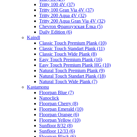
Tritty 100 4V (37)
Tritty 100 Gran Via 4V (37)
Tritty 200 Aqua 4V (32)
Tritty 200 Aqua Gran Via 4V (32)
Chevron Французская Ёлка (5)
Daily Edition (6)
Kaindl
Classic Touch Premium Plank (10)
Classic Touch Standart Plank (11)
Classic Touch Wide Plank (8)
Easy Touch Premium Plank (16)
Easy Touch Premium Plank HG (10)
Natural Touch Premium Plank (9)
Natural Touch Standart Plank (18)
Natural Touch Wide Plank (7)
Kastamonu
Floorpan Blue (7)
Nanoclick
Floorpan Cherry (8)
Floorpan Emerald (10)
Floorpan Orange (6)
Floorpan Yellow (10)
Sunfloor 8/32 (8)
Sunfloor 12/33 (6)
Floorpan Black (6)