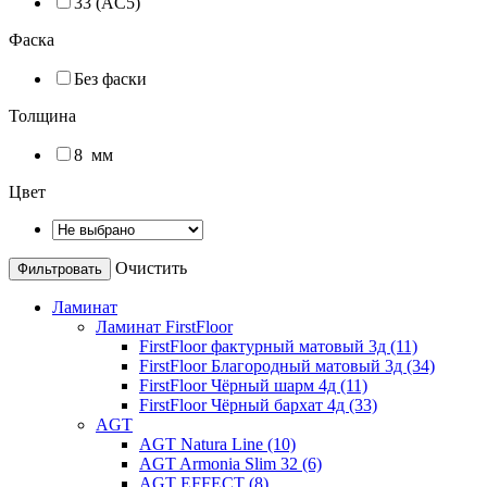
33 (AC5)
Фаска
Без фаски
Толщина
8
мм
Цвет
Очистить
Ламинат
Ламинат FirstFloor
FirstFloor фактурный матовый 3д (11)
FirstFloor Благородный матовый 3д (34)
FirstFloor Чёрный шарм 4д (11)
FirstFloor Чёрный бархат 4д (33)
AGT
AGT Natura Line (10)
AGT Armonia Slim 32 (6)
AGT EFFECT (8)