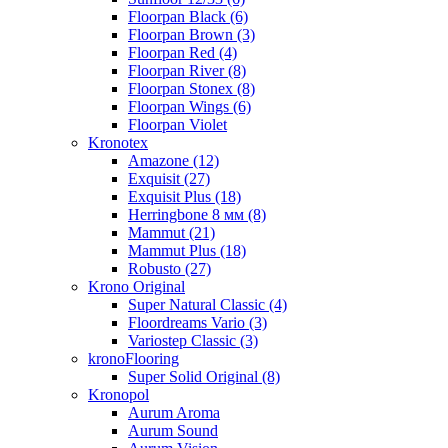
Floorpan Black (6)
Floorpan Brown (3)
Floorpan Red (4)
Floorpan River (8)
Floorpan Stonex (8)
Floorpan Wings (6)
Floorpan Violet
Kronotex
Amazone (12)
Exquisit (27)
Exquisit Plus (18)
Herringbone 8 мм (8)
Mammut (21)
Mammut Plus (18)
Robusto (27)
Krono Original
Super Natural Classic (4)
Floordreams Vario (3)
Variostep Classic (3)
kronoFlooring
Super Solid Original (8)
Kronopol
Aurum Aroma
Aurum Sound