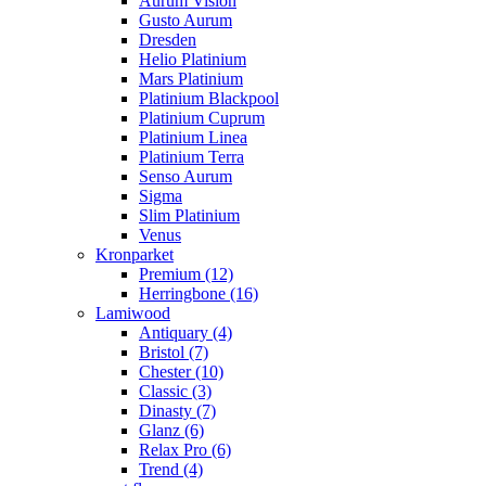
Aurum Vision
Gusto Aurum
Dresden
Helio Platinium
Mars Platinium
Platinium Blackpool
Platinium Cuprum
Platinium Linea
Platinium Terra
Senso Aurum
Sigma
Slim Platinium
Venus
Kronparket
Premium (12)
Herringbone (16)
Lamiwood
Antiquary (4)
Bristol (7)
Chester (10)
Classic (3)
Dinasty (7)
Glanz (6)
Relax Pro (6)
Trend (4)