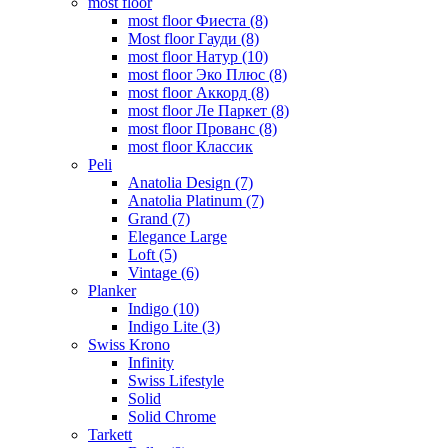
most floor
most floor Фиеста (8)
Most floor Гауди (8)
most floor Натур (10)
most floor Эко Плюс (8)
most floor Аккорд (8)
most floor Ле Паркет (8)
most floor Прованс (8)
most floor Классик
Peli
Anatolia Design (7)
Anatolia Platinum (7)
Grand (7)
Elegance Large
Loft (5)
Vintage (6)
Planker
Indigo (10)
Indigo Lite (3)
Swiss Krono
Infinity
Swiss Lifestyle
Solid
Solid Chrome
Tarkett