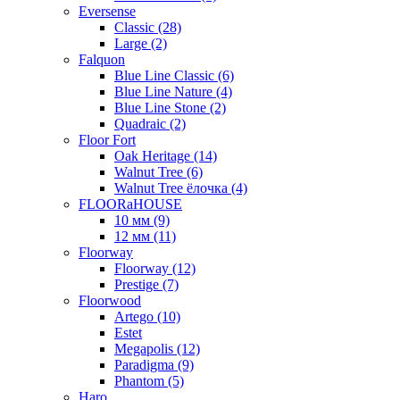
Eversense
Classic (28)
Large (2)
Falquon
Blue Line Classic (6)
Blue Line Nature (4)
Blue Line Stone (2)
Quadraic (2)
Floor Fort
Oak Heritage (14)
Walnut Tree (6)
Walnut Tree ёлочка (4)
FLOORaHOUSE
10 мм (9)
12 мм (11)
Floorway
Floorway (12)
Prestige (7)
Floorwood
Artego (10)
Estet
Megapolis (12)
Paradigma (9)
Phantom (5)
Haro