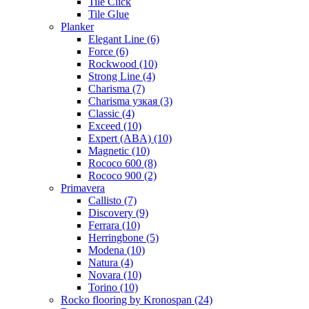
Tile Click
Tile Glue
Planker
Elegant Line (6)
Force (6)
Rockwood (10)
Strong Line (4)
Charisma (7)
Charisma узкая (3)
Classic (4)
Exceed (10)
Expert (ABA) (10)
Magnetic (10)
Roсoсo 600 (8)
Rococo 900 (2)
Primavera
Callisto (7)
Discovery (9)
Ferrara (10)
Herringbone (5)
Modena (10)
Natura (4)
Novara (10)
Torino (10)
Rocko flooring by Kronospan (24)