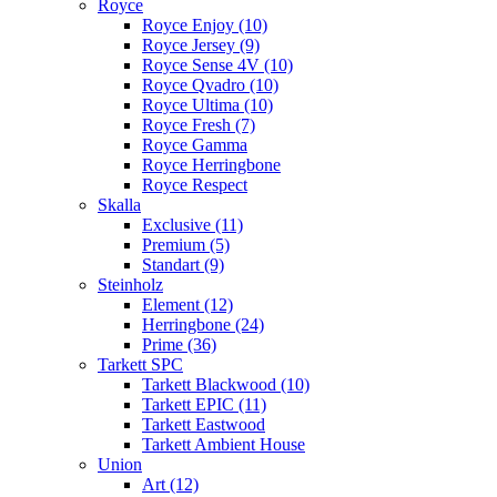
Royce
Royce Enjoy (10)
Royce Jersey (9)
Royce Sense 4V (10)
Royce Qvadro (10)
Royce Ultima (10)
Royce Fresh (7)
Royce Gamma
Royce Herringbone
Royce Respect
Skalla
Exclusive (11)
Premium (5)
Standart (9)
Steinholz
Element (12)
Herringbone (24)
Prime (36)
Tarkett SPC
Tarkett Blackwood (10)
Tarkett EPIC (11)
Tarkett Eastwood
Tarkett Ambient House
Union
Art (12)