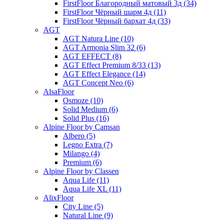
FirstFloor Благородный матовый 3д (34)
FirstFloor Чёрный шарм 4д (11)
FirstFloor Чёрный бархат 4д (33)
AGT
AGT Natura Line (10)
AGT Armonia Slim 32 (6)
AGT EFFECT (8)
AGT Effect Premium 8/33 (13)
AGT Effect Elegance (14)
AGT Concept Neo (6)
AlsaFloor
Osmoze (10)
Solid Medium (6)
Solid Plus (16)
Alpine Floor by Camsan
Albero (5)
Legno Extra (7)
Milango (4)
Premium (6)
Alpine Floor by Classen
Aqua Life (11)
Aqua Life XL (11)
AlixFloor
City Line (5)
Natural Line (9)