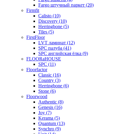
Fargo штучный паркет (20)
Firmfit
Calisto (10)
Discovery (10)
Herringbone (5)
Tiles (5)
FirstFloor
LVT ламинат (12)
SPC палуба (41)
SPC английская ёлка (9)
FLOORaHOUSE
SPC (11)
Floorfactor
Classic (16)
Country (3)
Herringbone (6)
Stone (6)
Floorwood
Authentic (8)
Genesis (16)
Joy (7)
Kerama (5)
Quantum (13)
Synchro (9)