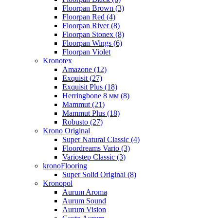
Floorpan Brown (3)
Floorpan Red (4)
Floorpan River (8)
Floorpan Stonex (8)
Floorpan Wings (6)
Floorpan Violet
Kronotex
Amazone (12)
Exquisit (27)
Exquisit Plus (18)
Herringbone 8 мм (8)
Mammut (21)
Mammut Plus (18)
Robusto (27)
Krono Original
Super Natural Classic (4)
Floordreams Vario (3)
Variostep Classic (3)
kronoFlooring
Super Solid Original (8)
Kronopol
Aurum Aroma
Aurum Sound
Aurum Vision