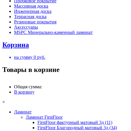
Пробковое покрытие
Массивная доска
Инженерная доска
Террасная доска
Резиновые покрытия
Аксессуары
MSPC Минерально-каменный ламинат
Корзина
на сумму
0
руб.
Товары в корзине
Общая сумма:
В корзину
×
Ламинат
Ламинат FirstFloor
FirstFloor фактурный матовый 3д (11)
FirstFloor Благородный матовый 3д (34)