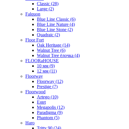
Classic (28)
Large (2)
Falquon
Blue Line Classic (6)
Blue Line Nature (4)
Blue Line Stone (2)
Quadraic (2)
Floor Fort
Oak Heritage (14)
Walnut Tree (6)
Walnut Tree ёлочка (4)
FLOORaHOUSE
10 мм (9)
12 мм (11)
Floorway
Floorway (12)
Prestige (7)
Floorwood
Artego (10)
Estet
Megapolis (12)
Paradigma (9)
Phantom (5)
Haro
Tritty 90 (24)