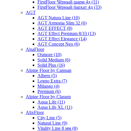
FirstFloor Чёрный шарм 4д (11)
FirstFloor Чёрный бархат 4д (33)
AGT
AGT Natura Line (10)
AGT Armonia Slim 32 (6)
AGT EFFECT (8)
AGT Effect Premium 8/33 (13)
AGT Effect Elegance (14)
AGT Concept Neo (6)
AlsaFloor
Osmoze (10)
Solid Medium (6)
Solid Plus (16)
Alpine Floor by Camsan
Albero (5)
Legno Extra (7)
Milango (4)
Premium (6)
Alpine Floor by Classen
Aqua Life (11)
Aqua Life XL (11)
AlixFloor
City Line (5)
Natural Line (9)
Vitality Line 8 мм (8)