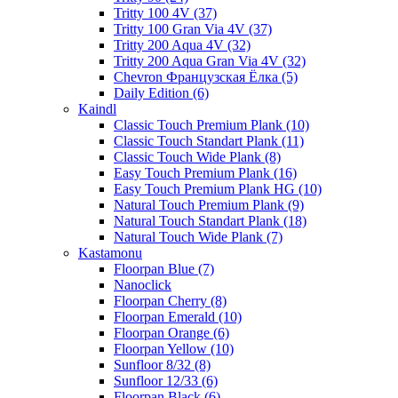
Tritty 100 4V (37)
Tritty 100 Gran Via 4V (37)
Tritty 200 Aqua 4V (32)
Tritty 200 Aqua Gran Via 4V (32)
Chevron Французская Ёлка (5)
Daily Edition (6)
Kaindl
Classic Touch Premium Plank (10)
Classic Touch Standart Plank (11)
Classic Touch Wide Plank (8)
Easy Touch Premium Plank (16)
Easy Touch Premium Plank HG (10)
Natural Touch Premium Plank (9)
Natural Touch Standart Plank (18)
Natural Touch Wide Plank (7)
Kastamonu
Floorpan Blue (7)
Nanoclick
Floorpan Cherry (8)
Floorpan Emerald (10)
Floorpan Orange (6)
Floorpan Yellow (10)
Sunfloor 8/32 (8)
Sunfloor 12/33 (6)
Floorpan Black (6)