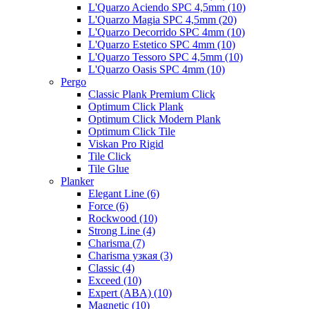
L'Quarzo Aciendo SPC 4,5mm (10)
L'Quarzo Magia SPC 4,5mm (20)
L'Quarzo Decorrido SPC 4mm (10)
L'Quarzo Estetico SPC 4mm (10)
L'Quarzo Tessoro SPC 4,5mm (10)
L'Quarzo Oasis SPC 4mm (10)
Pergo
Classic Plank Premium Click
Optimum Click Plank
Optimum Click Modern Plank
Optimum Click Tile
Viskan Pro Rigid
Tile Click
Tile Glue
Planker
Elegant Line (6)
Force (6)
Rockwood (10)
Strong Line (4)
Charisma (7)
Charisma узкая (3)
Classic (4)
Exceed (10)
Expert (ABA) (10)
Magnetic (10)