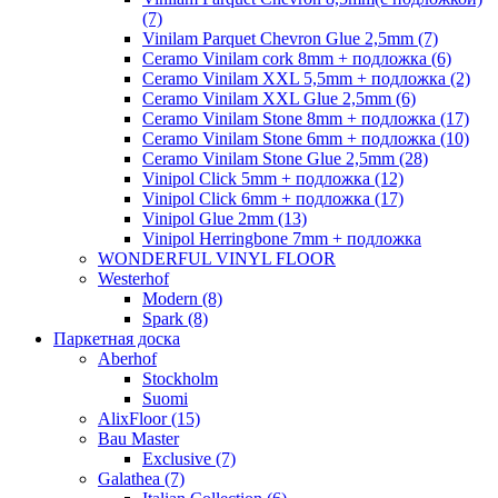
(7)
Vinilam Parquet Chevron Glue 2,5mm (7)
Ceramo Vinilam cork 8mm + подложка (6)
Ceramo Vinilam XXL 5,5mm + подложка (2)
Ceramo Vinilam XXL Glue 2,5mm (6)
Ceramo Vinilam Stone 8mm + подложка (17)
Ceramo Vinilam Stone 6mm + подложка (10)
Ceramo Vinilam Stone Glue 2,5mm (28)
Vinipol Click 5mm + подложка (12)
Vinipol Click 6mm + подложка (17)
Vinipol Glue 2mm (13)
Vinipol Herringbone 7mm + подложка
WONDERFUL VINYL FLOOR
Westerhof
Modern (8)
Spark (8)
Паркетная доска
Aberhof
Stockholm
Suomi
AlixFloor (15)
Bau Master
Exclusive (7)
Galathea (7)