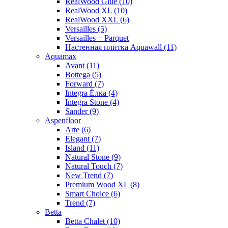
RealWood Glue (10)
RealWood XL (10)
RealWood XXL (6)
Versailles (5)
Versailles + Parquet
Настенная плитка Aquawall (11)
Aquamax
Avant (11)
Bottega (5)
Forward (7)
Integra Ёлка (4)
Integra Stone (4)
Sander (9)
Aspenfloor
Arte (6)
Elegant (7)
Island (11)
Natural Stone (9)
Natural Touch (7)
New Trend (7)
Premium Wood XL (8)
Smart Choice (6)
Trend (7)
Betta
Betta Chalet (10)