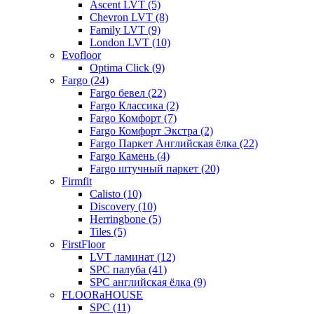
Ascent LVT (5)
Chevron LVT (8)
Family LVT (9)
London LVT (10)
Evofloor
Optima Click (9)
Fargo (24)
Fargo бевел (22)
Fargo Классика (2)
Fargo Комфорт (7)
Fargo Комфорт Экстра (2)
Fargo Паркет Английская ёлка (22)
Fargo Камень (4)
Fargo штучный паркет (20)
Firmfit
Calisto (10)
Discovery (10)
Herringbone (5)
Tiles (5)
FirstFloor
LVT ламинат (12)
SPC палуба (41)
SPC английская ёлка (9)
FLOORaHOUSE
SPC (11)