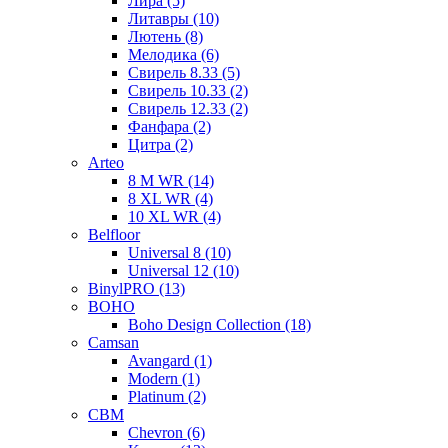
Лира (5)
Литавры (10)
Лютень (8)
Мелодика (6)
Свирель 8.33 (5)
Свирель 10.33 (2)
Свирель 12.33 (2)
Фанфара (2)
Цитра (2)
Arteo
8 M WR (14)
8 XL WR (4)
10 XL WR (4)
Belfloor
Universal 8 (10)
Universal 12 (10)
BinylPRO (13)
BOHO
Boho Design Collection (18)
Camsan
Avangard (1)
Modern (1)
Platinum (2)
CBM
Chevron (6)