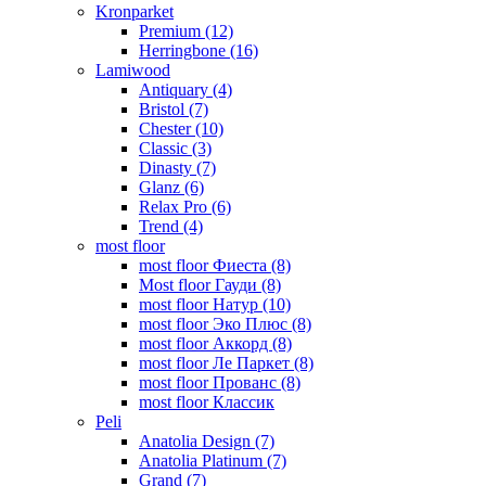
Kronparket
Premium (12)
Herringbone (16)
Lamiwood
Antiquary (4)
Bristol (7)
Chester (10)
Classic (3)
Dinasty (7)
Glanz (6)
Relax Pro (6)
Trend (4)
most floor
most floor Фиеста (8)
Most floor Гауди (8)
most floor Натур (10)
most floor Эко Плюс (8)
most floor Аккорд (8)
most floor Ле Паркет (8)
most floor Прованс (8)
most floor Классик
Peli
Anatolia Design (7)
Anatolia Platinum (7)
Grand (7)