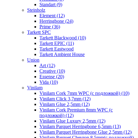
Standart (9)
Steinholz
Element (12)
Herringbone (24)
Prime (36)
Tarkett SPC
Tarkett Blackwood (10)
Tarkett EPIC (11)
Tarkett Eastwood
Tarkett Ambient House
Union
Art (12)
Creative (10)
Essense (20)
Vida (10)
Vinilam
Vinilam Cork 7mm WPC (с подложкой) (10)
Vinilam Click 3,7mm (12)
Vinilam Glue 2,5mm (12)
Vinilam Cork Premium 8mm WPC (с
подложкой) (12)
Vinilam Glue Luxury 2,5mm (12)
Vinilam Parquet Herringbone 6,5mm (13)
Vinilam Parquet Herringbone Glue 2,5mm (12)
Vinilam Parquet Chevron 8,5mm(с подложкой)