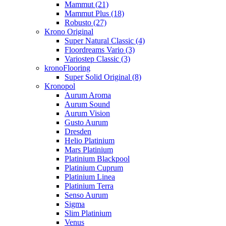
Mammut (21)
Mammut Plus (18)
Robusto (27)
Krono Original
Super Natural Classic (4)
Floordreams Vario (3)
Variostep Classic (3)
kronoFlooring
Super Solid Original (8)
Kronopol
Aurum Aroma
Aurum Sound
Aurum Vision
Gusto Aurum
Dresden
Helio Platinium
Mars Platinium
Platinium Blackpool
Platinium Cuprum
Platinium Linea
Platinium Terra
Senso Aurum
Sigma
Slim Platinium
Venus