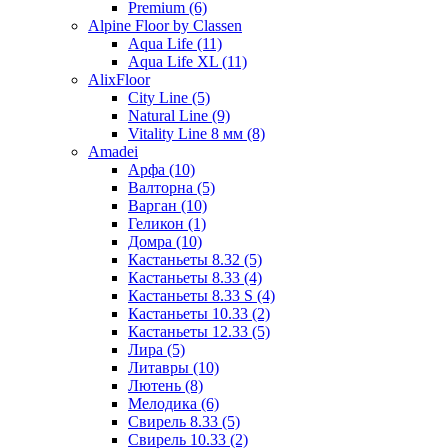
Premium (6)
Alpine Floor by Classen
Aqua Life (11)
Aqua Life XL (11)
AlixFloor
City Line (5)
Natural Line (9)
Vitality Line 8 мм (8)
Amadei
Арфа (10)
Валторна (5)
Варган (10)
Геликон (1)
Домра (10)
Кастаньеты 8.32 (5)
Кастаньеты 8.33 (4)
Кастаньеты 8.33 S (4)
Кастаньеты 10.33 (2)
Кастаньеты 12.33 (5)
Лира (5)
Литавры (10)
Лютень (8)
Мелодика (6)
Свирель 8.33 (5)
Свирель 10.33 (2)