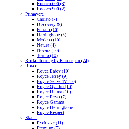
Roсoсo 600 (8)
Rococo 900 (2)
Primavera
Callisto (7)
Discovery (9)
Ferrara (10)
Herringbone (5)
Modena (10)
Natura (4)
Novara (10)
Torino (10)
Rocko flooring by Kronospan (24)
Royce
Royce Enjoy (10)
Royce Jersey (9)
Royce Sense 4V (10)
Royce Qvadro (10)
Royce Ultima (10)
Royce Fresh (7)
Royce Gamma
Royce Herringbone
Royce Respect
Skalla
Exclusive (11)
Premium (5)