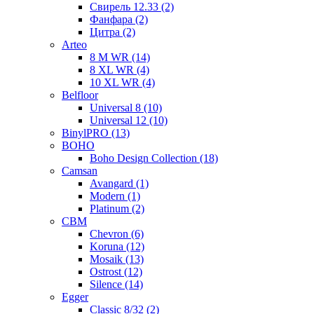
Свирель 12.33 (2)
Фанфара (2)
Цитра (2)
Arteo
8 M WR (14)
8 XL WR (4)
10 XL WR (4)
Belfloor
Universal 8 (10)
Universal 12 (10)
BinylPRO (13)
BOHO
Boho Design Collection (18)
Camsan
Avangard (1)
Modern (1)
Platinum (2)
CBM
Chevron (6)
Koruna (12)
Mosaik (13)
Ostrost (12)
Silence (14)
Egger
Classic 8/32 (2)