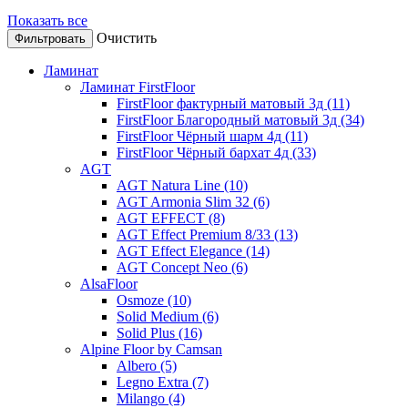
Показать все
Очистить
Ламинат
Ламинат FirstFloor
FirstFloor фактурный матовый 3д (11)
FirstFloor Благородный матовый 3д (34)
FirstFloor Чёрный шарм 4д (11)
FirstFloor Чёрный бархат 4д (33)
AGT
AGT Natura Line (10)
AGT Armonia Slim 32 (6)
AGT EFFECT (8)
AGT Effect Premium 8/33 (13)
AGT Effect Elegance (14)
AGT Concept Neo (6)
AlsaFloor
Osmoze (10)
Solid Medium (6)
Solid Plus (16)
Alpine Floor by Camsan
Albero (5)
Legno Extra (7)
Milango (4)