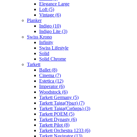
Elegance Large
Loft (5)
Vintage (6)
Planker
Indigo (10)
Indigo Lite (3)
Swiss Krono
Infinity
Swiss Lifestyle
Solid
Solid Chrome
Tarkett
Ballet (8)
Cinema (7)
Estetica (12)
Imperator (6)
Woodstock (6)
Tarkett Germany (5)
Tarkett Taiga(Урал) (7)
Tarkett Taiga(Сибирь) (3)
Tarkett POEM (5)
Tarkett Dynasty (6)
Tarkett Pilot (8)
Tarkett Orchestra 1233 (6)
Tarkett Navigator (13)