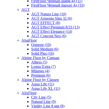
FirstFloor Чёрный шарм 4д (11)
FirstFloor Чёрный бархат 4д (33)
AGT
AGT Natura Line (10)
AGT Armonia Slim 32 (6)
AGT EFFECT (8)
AGT Effect Premium 8/33 (13)
AGT Effect Elegance (14)
AGT Concept Neo (6)
AlsaFloor
Osmoze (10)
Solid Medium (6)
Solid Plus (16)
Alpine Floor by Camsan
Albero (5)
Legno Extra (7)
Milango (4)
Premium (6)
Alpine Floor by Classen
Aqua Life (11)
Aqua Life XL (11)
AlixFloor
City Line (5)
Natural Line (9)
Vitality Line 8 мм (8)