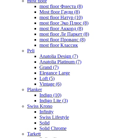
most floor
most floor Фиеста (8)
Most floor Гауди (8)
most floor Натур (10)
most floor Эко Плюс (8)
most floor Аккорд (8)
most floor Ле Паркет (8)
most floor Прованс (8)
most floor Классик
Peli
Anatolia Design (7)
Anatolia Platinum (7)
Grand (7)
Elegance Large
Loft (5)
Vintage (6)
Planker
Indigo (10)
Indigo Lite (3)
Swiss Krono
Infinity
Swiss Lifestyle
Solid
Solid Chrome
Tarkett