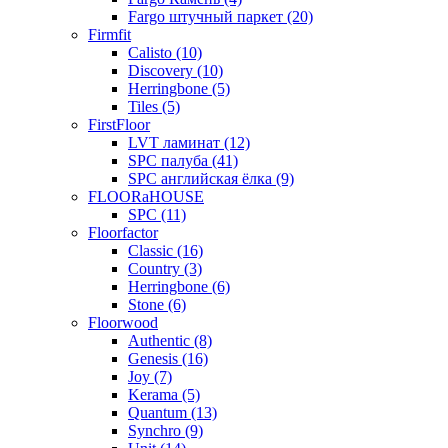
Fargo штучный паркет (20)
Firmfit
Calisto (10)
Discovery (10)
Herringbone (5)
Tiles (5)
FirstFloor
LVT ламинат (12)
SPC палуба (41)
SPC английская ёлка (9)
FLOORaHOUSE
SPC (11)
Floorfactor
Classic (16)
Country (3)
Herringbone (6)
Stone (6)
Floorwood
Authentic (8)
Genesis (16)
Joy (7)
Kerama (5)
Quantum (13)
Synchro (9)