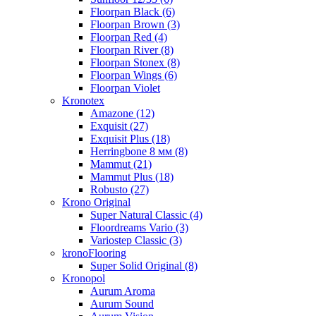
Floorpan Black (6)
Floorpan Brown (3)
Floorpan Red (4)
Floorpan River (8)
Floorpan Stonex (8)
Floorpan Wings (6)
Floorpan Violet
Kronotex
Amazone (12)
Exquisit (27)
Exquisit Plus (18)
Herringbone 8 мм (8)
Mammut (21)
Mammut Plus (18)
Robusto (27)
Krono Original
Super Natural Classic (4)
Floordreams Vario (3)
Variostep Classic (3)
kronoFlooring
Super Solid Original (8)
Kronopol
Aurum Aroma
Aurum Sound