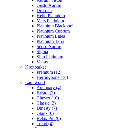
Aurum Vision
Gusto Aurum
Dresden
Helio Platinium
Mars Platinium
Platinium Blackpool
Platinium Cuprum
Platinium Linea
Platinium Terra
Senso Aurum
Sigma
Slim Platinium
Venus
Kronparket
Premium (12)
Herringbone (16)
Lamiwood
Antiquary (4)
Bristol (7)
Chester (10)
Classic (3)
Dinasty (7)
Glanz (6)
Relax Pro (6)
Trend (4)