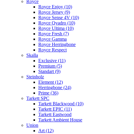
Royce
Royce Enjoy (10)
Royce Jersey (9)
Royce Sense 4V (10)
Royce Qvadro (10)
Royce Ultima (10)
Royce Fresh (7)
Royce Gamma
Royce Herringbone
Royce Respect
Skalla
Exclusive (11)
Premium (5)
Standart (9)
Steinholz
Element (12)
Herringbone (24)
Prime (36)
Tarkett SPC
Tarkett Blackwood (10)
Tarkett EPIC (11)
Tarkett Eastwood
Tarkett Ambient House
Union
Art (12)