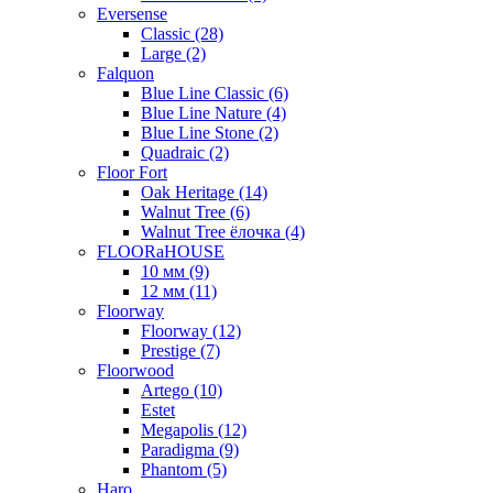
Eversense
Classic (28)
Large (2)
Falquon
Blue Line Classic (6)
Blue Line Nature (4)
Blue Line Stone (2)
Quadraic (2)
Floor Fort
Oak Heritage (14)
Walnut Tree (6)
Walnut Tree ёлочка (4)
FLOORaHOUSE
10 мм (9)
12 мм (11)
Floorway
Floorway (12)
Prestige (7)
Floorwood
Artego (10)
Estet
Megapolis (12)
Paradigma (9)
Phantom (5)
Haro