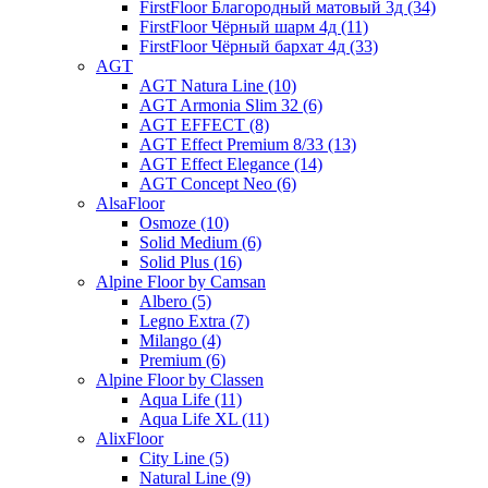
FirstFloor Благородный матовый 3д (34)
FirstFloor Чёрный шарм 4д (11)
FirstFloor Чёрный бархат 4д (33)
AGT
AGT Natura Line (10)
AGT Armonia Slim 32 (6)
AGT EFFECT (8)
AGT Effect Premium 8/33 (13)
AGT Effect Elegance (14)
AGT Concept Neo (6)
AlsaFloor
Osmoze (10)
Solid Medium (6)
Solid Plus (16)
Alpine Floor by Camsan
Albero (5)
Legno Extra (7)
Milango (4)
Premium (6)
Alpine Floor by Classen
Aqua Life (11)
Aqua Life XL (11)
AlixFloor
City Line (5)
Natural Line (9)