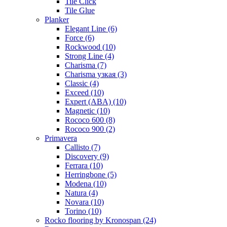
Tile Click
Tile Glue
Planker
Elegant Line (6)
Force (6)
Rockwood (10)
Strong Line (4)
Charisma (7)
Charisma узкая (3)
Classic (4)
Exceed (10)
Expert (ABA) (10)
Magnetic (10)
Roсoсo 600 (8)
Rococo 900 (2)
Primavera
Callisto (7)
Discovery (9)
Ferrara (10)
Herringbone (5)
Modena (10)
Natura (4)
Novara (10)
Torino (10)
Rocko flooring by Kronospan (24)