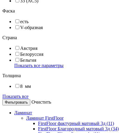
33 (AC5)
Фаска
есть
V-образная
Страна
Австрия
Белоруссия
Бельгия
Показать все параметры
Толщина
8
мм
Показать все
Очистить
Ламинат
Ламинат FirstFloor
FirstFloor фактурный матовый 3д (11)
FirstFloor Благородный матовый 3д (34)