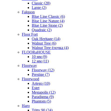
Classic (28)
Large (2)
Falquon
Blue Line Classic (6)
Blue Line Nature (4)
Blue Line Stone (2)
Quadraic (2)
Floor Fort
Oak Heritage (14)
Walnut Tree (6)
Walnut Tree ёлочка (4)
FLOORaHOUSE
10 мм (9)
12 мм (11)
Floorway
Floorway (12)
Prestige (7)
Floorwood
Artego (10)
Estet
Megapolis (12)
Paradigma (9)
Phantom (5)
Haro
Tritty 90 (24)