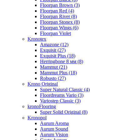
Floorpan Brown (3)
Floorpan Red (4)
Floorpan River (8)
Floorpan Stonex (8)
Floorpan Wings (6)
Floorpan Violet
Kronotex
Amazone (12)
Exquisit (27)
Exquisit Plus (18)
Herringbone 8 мм (8)
Mammut (21)
Mammut Plus (18)
Robusto (27)
Krono Original
Super Natural Classic (4)
Floordreams Vario (3)
Variostep Classic (3)
kronoFlooring
Super Solid Original (8)
Kronopol
Aurum Aroma
Aurum Sound
Aurum Vision