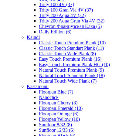
Tritty 100 4V (37)
Tritty 100 Gran Via 4V (37)
Tritty 200 Aqua 4V (32)
Tritty 200 Aqua Gran Via 4V (32)
Chevron Французская Ёлка (5)
Daily Edition (6)
Kaindl
Classic Touch Premium Plank (10)
Classic Touch Standart Plank (11)
Classic Touch Wide Plank (8)
Easy Touch Premium Plank (16)
Easy Touch Premium Plank HG (10)
Natural Touch Premium Plank (9)
Natural Touch Standart Plank (18)
Natural Touch Wide Plank (7)
Kastamonu
Floorpan Blue (7)
Nanoclick
Floorpan Cherry (8)
Floorpan Emerald (10)
Floorpan Orange (6)
Floorpan Yellow (10)
Sunfloor 8/32 (8)
Sunfloor 12/33 (6)
Floorpan Black (6)