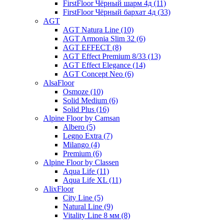
FirstFloor Чёрный шарм 4д (11)
FirstFloor Чёрный бархат 4д (33)
AGT
AGT Natura Line (10)
AGT Armonia Slim 32 (6)
AGT EFFECT (8)
AGT Effect Premium 8/33 (13)
AGT Effect Elegance (14)
AGT Concept Neo (6)
AlsaFloor
Osmoze (10)
Solid Medium (6)
Solid Plus (16)
Alpine Floor by Camsan
Albero (5)
Legno Extra (7)
Milango (4)
Premium (6)
Alpine Floor by Classen
Aqua Life (11)
Aqua Life XL (11)
AlixFloor
City Line (5)
Natural Line (9)
Vitality Line 8 мм (8)