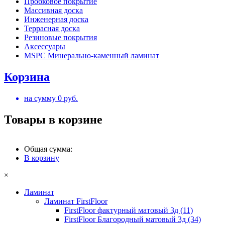
Пробковое покрытие
Массивная доска
Инженерная доска
Террасная доска
Резиновые покрытия
Аксессуары
MSPC Минерально-каменный ламинат
Корзина
на сумму
0
руб.
Товары в корзине
Общая сумма:
В корзину
×
Ламинат
Ламинат FirstFloor
FirstFloor фактурный матовый 3д (11)
FirstFloor Благородный матовый 3д (34)