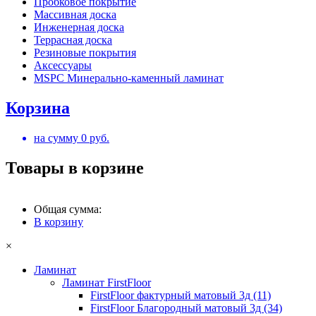
Пробковое покрытие
Массивная доска
Инженерная доска
Террасная доска
Резиновые покрытия
Аксессуары
MSPC Минерально-каменный ламинат
Корзина
на сумму
0
руб.
Товары в корзине
Общая сумма:
В корзину
×
Ламинат
Ламинат FirstFloor
FirstFloor фактурный матовый 3д (11)
FirstFloor Благородный матовый 3д (34)