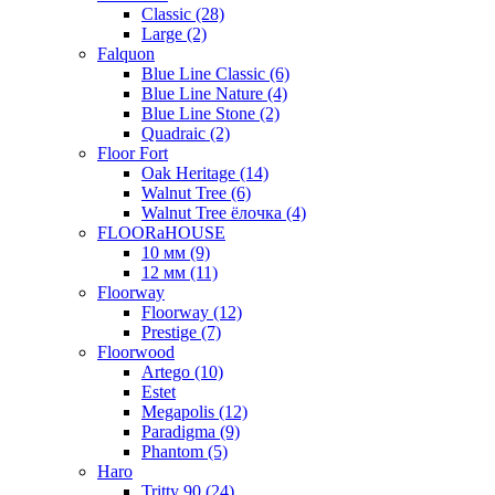
Classic (28)
Large (2)
Falquon
Blue Line Classic (6)
Blue Line Nature (4)
Blue Line Stone (2)
Quadraic (2)
Floor Fort
Oak Heritage (14)
Walnut Tree (6)
Walnut Tree ёлочка (4)
FLOORaHOUSE
10 мм (9)
12 мм (11)
Floorway
Floorway (12)
Prestige (7)
Floorwood
Artego (10)
Estet
Megapolis (12)
Paradigma (9)
Phantom (5)
Haro
Tritty 90 (24)