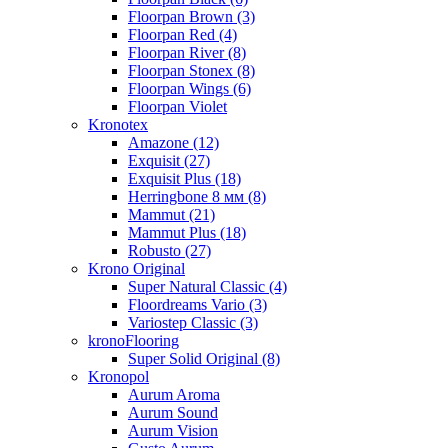
Floorpan Brown (3)
Floorpan Red (4)
Floorpan River (8)
Floorpan Stonex (8)
Floorpan Wings (6)
Floorpan Violet
Kronotex
Amazone (12)
Exquisit (27)
Exquisit Plus (18)
Herringbone 8 мм (8)
Mammut (21)
Mammut Plus (18)
Robusto (27)
Krono Original
Super Natural Classic (4)
Floordreams Vario (3)
Variostep Classic (3)
kronoFlooring
Super Solid Original (8)
Kronopol
Aurum Aroma
Aurum Sound
Aurum Vision