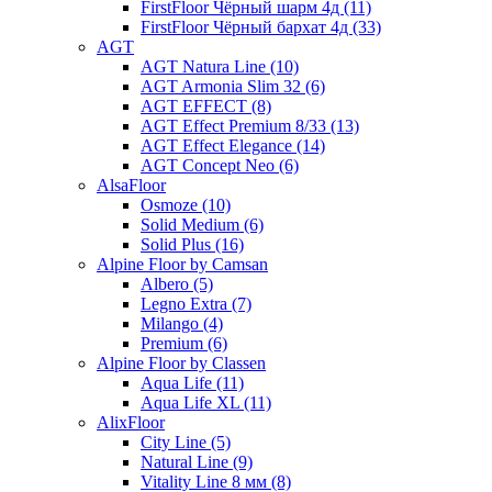
FirstFloor Чёрный шарм 4д (11)
FirstFloor Чёрный бархат 4д (33)
AGT
AGT Natura Line (10)
AGT Armonia Slim 32 (6)
AGT EFFECT (8)
AGT Effect Premium 8/33 (13)
AGT Effect Elegance (14)
AGT Concept Neo (6)
AlsaFloor
Osmoze (10)
Solid Medium (6)
Solid Plus (16)
Alpine Floor by Camsan
Albero (5)
Legno Extra (7)
Milango (4)
Premium (6)
Alpine Floor by Classen
Aqua Life (11)
Aqua Life XL (11)
AlixFloor
City Line (5)
Natural Line (9)
Vitality Line 8 мм (8)