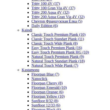
Tritty 100 4V (37)
Tritty 100 Gran Via 4V (37)
Tritty 200 Aqua 4V (32)
Tritty 200 Aqua Gran Via 4V (32)
Chevron Французская Ёлка (5)
Daily Edition (6)
Kaindl
Classic Touch Premium Plank (10)
Classic Touch Standart Plank (11)
Classic Touch Wide Plank (8)
Easy Touch Premium Plank (16)
Easy Touch Premium Plank HG (10)
Natural Touch Premium Plank (9)
Natural Touch Standart Plank (18)
Natural Touch Wide Plank (7)
Kastamonu
Floorpan Blue (7)
Nanoclick
Floorpan Cherry (8)
Floorpan Emerald (10)
Floorpan Orange (6)
Floorpan Yellow (10)
Sunfloor 8/32 (8)
Sunfloor 12/33 (6)
Floorpan Black (6)