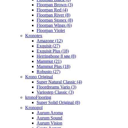
Floorpan Brown (3)
Floorpan Red (4)
Floorpan River (8)
Floorpan Stonex (8)
Floorpan Wings (6)
Floorpan Violet
Kronotex
Amazone (12)
Exquisit (27)
Exquisit Plus (18)
Herringbone 8 мм (8)
Mammut (21)
Mammut Plus (18)
Robusto (27)
Krono Original
Super Natural Classic (4)
Floordreams Vario (3)
Variostep Classic (3)
kronoFlooring
Super Solid Original (8)
Kronopol
Aurum Aroma
Aurum Sound
Aurum Vision