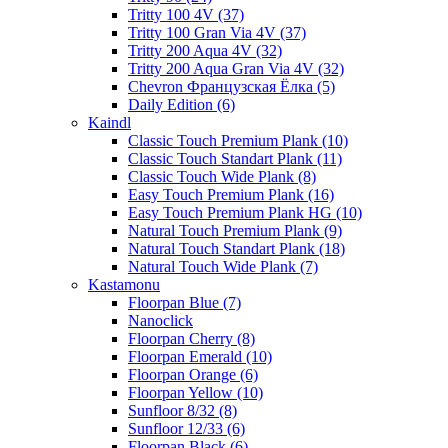
Tritty 100 4V (37)
Tritty 100 Gran Via 4V (37)
Tritty 200 Aqua 4V (32)
Tritty 200 Aqua Gran Via 4V (32)
Chevron Французская Ёлка (5)
Daily Edition (6)
Kaindl
Classic Touch Premium Plank (10)
Classic Touch Standart Plank (11)
Classic Touch Wide Plank (8)
Easy Touch Premium Plank (16)
Easy Touch Premium Plank HG (10)
Natural Touch Premium Plank (9)
Natural Touch Standart Plank (18)
Natural Touch Wide Plank (7)
Kastamonu
Floorpan Blue (7)
Nanoclick
Floorpan Cherry (8)
Floorpan Emerald (10)
Floorpan Orange (6)
Floorpan Yellow (10)
Sunfloor 8/32 (8)
Sunfloor 12/33 (6)
Floorpan Black (6)