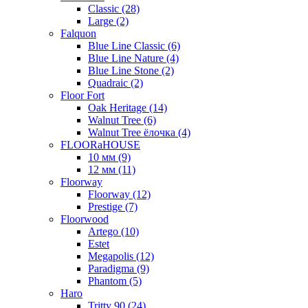
Classic (28)
Large (2)
Falquon
Blue Line Classic (6)
Blue Line Nature (4)
Blue Line Stone (2)
Quadraic (2)
Floor Fort
Oak Heritage (14)
Walnut Tree (6)
Walnut Tree ёлочка (4)
FLOORaHOUSE
10 мм (9)
12 мм (11)
Floorway
Floorway (12)
Prestige (7)
Floorwood
Artego (10)
Estet
Megapolis (12)
Paradigma (9)
Phantom (5)
Haro
Tritty 90 (24)