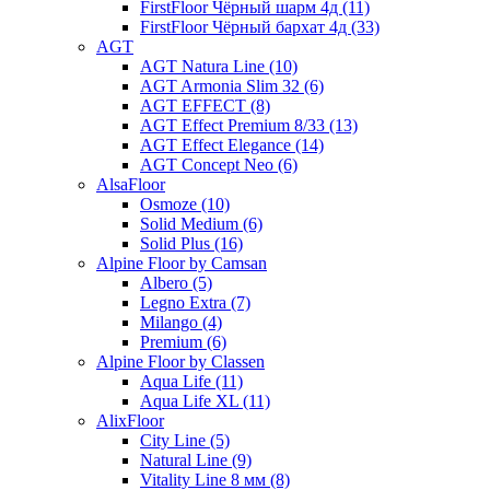
FirstFloor Чёрный шарм 4д (11)
FirstFloor Чёрный бархат 4д (33)
AGT
AGT Natura Line (10)
AGT Armonia Slim 32 (6)
AGT EFFECT (8)
AGT Effect Premium 8/33 (13)
AGT Effect Elegance (14)
AGT Concept Neo (6)
AlsaFloor
Osmoze (10)
Solid Medium (6)
Solid Plus (16)
Alpine Floor by Camsan
Albero (5)
Legno Extra (7)
Milango (4)
Premium (6)
Alpine Floor by Classen
Aqua Life (11)
Aqua Life XL (11)
AlixFloor
City Line (5)
Natural Line (9)
Vitality Line 8 мм (8)