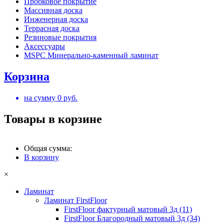
Пробковое покрытие
Массивная доска
Инженерная доска
Террасная доска
Резиновые покрытия
Аксессуары
MSPC Минерально-каменный ламинат
Корзина
на сумму
0
руб.
Товары в корзине
Общая сумма:
В корзину
×
Ламинат
Ламинат FirstFloor
FirstFloor фактурный матовый 3д (11)
FirstFloor Благородный матовый 3д (34)