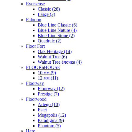
Eversense
Classic (28)
Large (2)
Falquon
Blue Line Classic (6)
Blue Line Nature (4)
Blue Line Stone (2)
Quadraic (2)
Floor Fort
Oak Heritage (14)
Walnut Tree (6)
Walnut Tree ёлочка (4)
FLOORaHOUSE
10 мм (9)
12 мм (11)
Floorway
Floorway (12)
Prestige (7)
Floorwood
Artego (10)
Estet
Megapolis (12)
Paradigma (9)
Phantom (5)
Haro