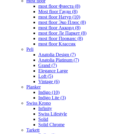
most floor
most floor Фиеста (8)
Most floor Гауди (8)
most floor Натур (10)
most floor Эко Плюс (8)
most floor Аккорд (8)
most floor Ле Паркет (8)
most floor Прованс (8)
most floor Классик
Peli
Anatolia Design (7)
Anatolia Platinum (7)
Grand (7)
Elegance Large
Loft (5)
Vintage (6)
Planker
Indigo (10)
Indigo Lite (3)
Swiss Krono
Infinity
Swiss Lifestyle
Solid
Solid Chrome
Tarkett