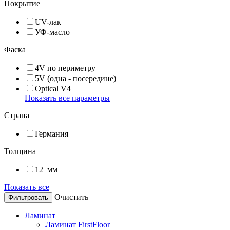
Покрытие
UV-лак
УФ-масло
Фаска
4V по периметру
5V (одна - посередине)
Optical V4
Показать все параметры
Страна
Германия
Толщина
12
мм
Показать все
Очистить
Ламинат
Ламинат FirstFloor