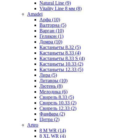
Natural Line (9)
Vitality Line 8 мм (8)
Amadei
Арфа (10)
Валторна (5)
Варган (10)
Геликон (1)
Домра (10)
Кастаньеты 8.32 (5)
Кастаньеты 8.33 (4)
Кастаньеты 8.33 S (4)
Кастаньеты 10.33 (2)
Кастаньеты 12.33 (5)
Лира (5)
Литавры (10)
Лютень (8)
Мелодика (6)
Свирель 8.33 (5)
Свирель 10.33 (2)
Свирель 12.33 (2)
Фанфара (2)
Цитра (2)
Arteo
8 M WR (14)
8 XL WR (4)