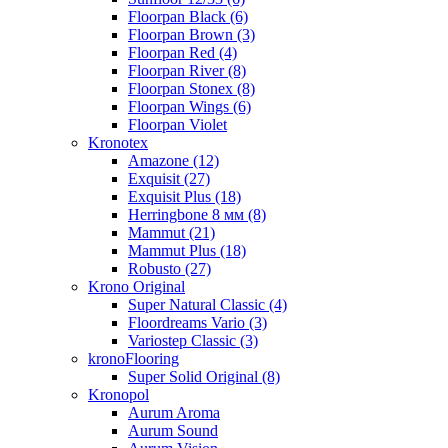
Floorpan Black (6)
Floorpan Brown (3)
Floorpan Red (4)
Floorpan River (8)
Floorpan Stonex (8)
Floorpan Wings (6)
Floorpan Violet
Kronotex
Amazone (12)
Exquisit (27)
Exquisit Plus (18)
Herringbone 8 мм (8)
Mammut (21)
Mammut Plus (18)
Robusto (27)
Krono Original
Super Natural Classic (4)
Floordreams Vario (3)
Variostep Classic (3)
kronoFlooring
Super Solid Original (8)
Kronopol
Aurum Aroma
Aurum Sound