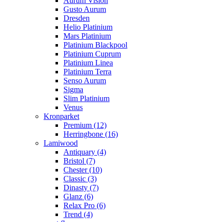
Aurum Vision
Gusto Aurum
Dresden
Helio Platinium
Mars Platinium
Platinium Blackpool
Platinium Cuprum
Platinium Linea
Platinium Terra
Senso Aurum
Sigma
Slim Platinium
Venus
Kronparket
Premium (12)
Herringbone (16)
Lamiwood
Antiquary (4)
Bristol (7)
Chester (10)
Classic (3)
Dinasty (7)
Glanz (6)
Relax Pro (6)
Trend (4)