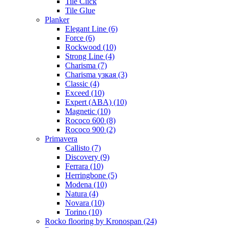
Tile Click
Tile Glue
Planker
Elegant Line (6)
Force (6)
Rockwood (10)
Strong Line (4)
Charisma (7)
Charisma узкая (3)
Classic (4)
Exceed (10)
Expert (ABA) (10)
Magnetic (10)
Roсoсo 600 (8)
Rococo 900 (2)
Primavera
Callisto (7)
Discovery (9)
Ferrara (10)
Herringbone (5)
Modena (10)
Natura (4)
Novara (10)
Torino (10)
Rocko flooring by Kronospan (24)