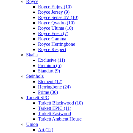
Royce
Royce Enjoy (10)
Royce Jersey (9)
Royce Sense 4V (10)
Royce Qvadro (10)
Royce Ultima (10)
Royce Fresh (7)
Royce Gamma
Royce Herringbone
Royce Respect
Skalla
Exclusive (11)
Premium (5)
Standart (9)
Steinholz
Element (12)
Herringbone (24)
Prime (36)
Tarkett SPC
Tarkett Blackwood (10)
Tarkett EPIC (11)
Tarkett Eastwood
Tarkett Ambient House
Union
Art (12)