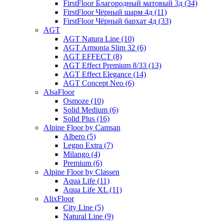
FirstFloor Благородный матовый 3д (34)
FirstFloor Чёрный шарм 4д (11)
FirstFloor Чёрный бархат 4д (33)
AGT
AGT Natura Line (10)
AGT Armonia Slim 32 (6)
AGT EFFECT (8)
AGT Effect Premium 8/33 (13)
AGT Effect Elegance (14)
AGT Concept Neo (6)
AlsaFloor
Osmoze (10)
Solid Medium (6)
Solid Plus (16)
Alpine Floor by Camsan
Albero (5)
Legno Extra (7)
Milango (4)
Premium (6)
Alpine Floor by Classen
Aqua Life (11)
Aqua Life XL (11)
AlixFloor
City Line (5)
Natural Line (9)