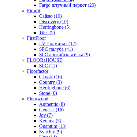
Fargo штучный паркет (20)
Firmfit
Calisto (10)
Discovery (10)
Herringbone (5)
Tiles (5)
FirstFloor
LVT ламинат (12)
SPC палуба (41)
SPC английская ёлка (9)
FLOORaHOUSE
SPC (11)
Floorfactor
Classic (16)
Country (3)
Herringbone (6)
Stone (6)
Floorwood
Authentic (8)
Genesis (16)
Joy (7)
Kerama (5)
Quantum (13)
Synchro (9)