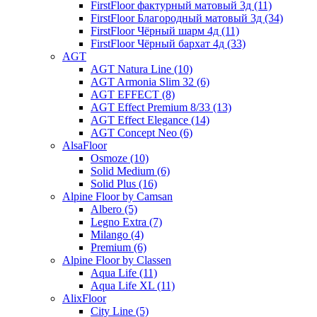
FirstFloor фактурный матовый 3д (11)
FirstFloor Благородный матовый 3д (34)
FirstFloor Чёрный шарм 4д (11)
FirstFloor Чёрный бархат 4д (33)
AGT
AGT Natura Line (10)
AGT Armonia Slim 32 (6)
AGT EFFECT (8)
AGT Effect Premium 8/33 (13)
AGT Effect Elegance (14)
AGT Concept Neo (6)
AlsaFloor
Osmoze (10)
Solid Medium (6)
Solid Plus (16)
Alpine Floor by Camsan
Albero (5)
Legno Extra (7)
Milango (4)
Premium (6)
Alpine Floor by Classen
Aqua Life (11)
Aqua Life XL (11)
AlixFloor
City Line (5)